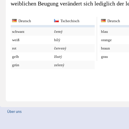
weiblichen Beugung verändert sich lediglich der l
Deutsch
Tschechisch
Deutsch
schwarz
černý
blau
weiß
bílý
orange
rot
červený
braun
gelb
žlutý
grau
grün
zelený
Über uns